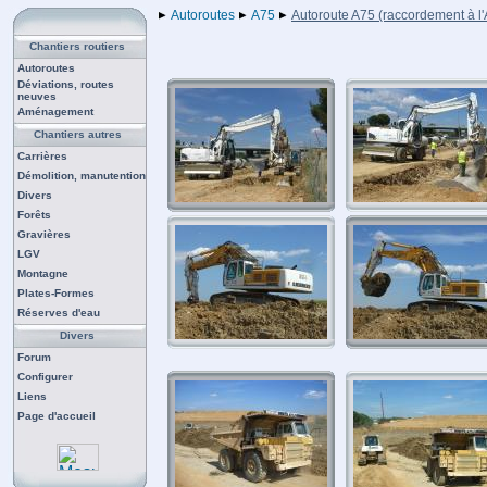
Autoroutes
A75
Autoroute A75 (raccordement à l'
Chantiers routiers
Autoroutes
Déviations, routes
neuves
Aménagement
Chantiers autres
Carrières
Démolition, manutention
Divers
Forêts
Gravières
LGV
Montagne
Plates-Formes
Réserves d'eau
Divers
Forum
Configurer
Liens
Page d'accueil