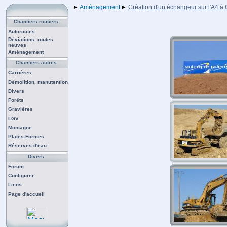
Aménagement
Création d'un échangeur sur l'A4 
Chantiers routiers
Autoroutes
Déviations, routes
neuves
Aménagement
Chantiers autres
Carrières
Démolition, manutention
Divers
Forêts
Gravières
LGV
Montagne
Plates-Formes
Réserves d'eau
Divers
Forum
Configurer
Liens
Page d'accueil