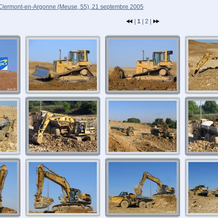
à Clermont-en-Argonne (Meuse, 55), 21 septembre 2005
|
1
|
2
|