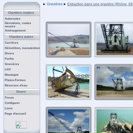
Gravières
Extraction dans une gravière (Rhône, 69
Chantiers routiers
Autoroutes
Déviations, routes
neuves
Aménagement
Chantiers autres
Carrières
Démolition, manutention
Divers
Forêts
Gravières
LGV
Montagne
Plates-Formes
Réserves d'eau
Divers
Forum
Configurer
Liens
Page d'accueil