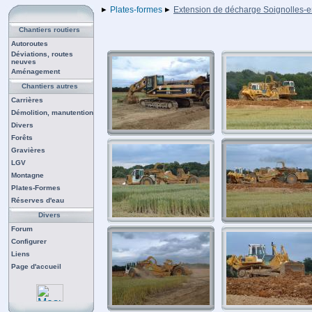
Plates-formes
Extension de décharge Soignolles-en
Chantiers routiers
Autoroutes
Déviations, routes
neuves
Aménagement
Chantiers autres
Carrières
Démolition, manutention
Divers
Forêts
Gravières
LGV
Montagne
Plates-Formes
Réserves d'eau
Divers
Forum
Configurer
Liens
Page d'accueil