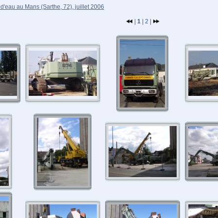
d'eau au Mans (Sarthe, 72), juillet 2006
|
1
|
2
|