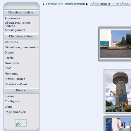
Démolition, manutention
Démolition d'un ch+óteau 
Chantiers routiers
Autoroutes
Déviations, routes
neuves
Aménagement
Chantiers autres
Carrières
Démolition, manutention
Divers
Forêts
Gravières
LGV
Montagne
Plates-Formes
Réserves d'eau
Divers
Forum
Configurer
Liens
Page d'accueil