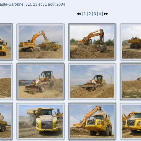
(Haute-Garonne, 31), 23 et 31 août 2004
|
1
|
2
|
3
|
4
|