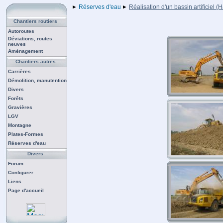
Réserves d'eau
Réalisation d'un bassin artificiel 
Chantiers routiers
Autoroutes
Déviations, routes
neuves
Aménagement
Chantiers autres
Carrières
Démolition, manutention
Divers
Forêts
Gravières
LGV
Montagne
Plates-Formes
Réserves d'eau
Divers
Forum
Configurer
Liens
Page d'accueil