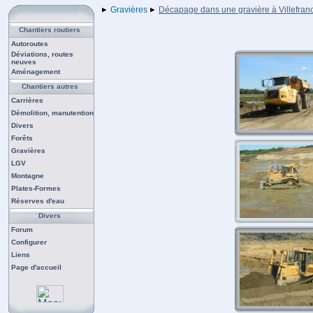
Gravières
Décapage dans une gravière à Villefran
Chantiers routiers
Autoroutes
Déviations, routes
neuves
Aménagement
Chantiers autres
Carrières
Démolition, manutention
Divers
Forêts
Gravières
LGV
Montagne
Plates-Formes
Réserves d'eau
Divers
Forum
Configurer
Liens
Page d'accueil