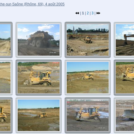
che-sur-Saône (Rhône, 69), 4 août 2005
|
1
|
2
|
3
|