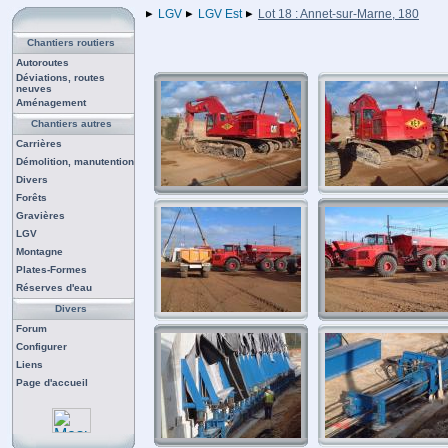
LGV
LGV Est
Lot 18 : Annet-sur-Marne, 180
Chantiers routiers
Autoroutes
Déviations, routes
neuves
Aménagement
Chantiers autres
Carrières
Démolition, manutention
Divers
Forêts
Gravières
LGV
Montagne
Plates-Formes
Réserves d'eau
Divers
Forum
Configurer
Liens
Page d'accueil