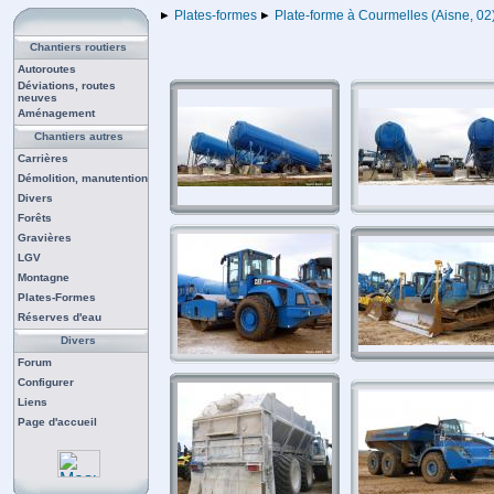
Plates-formes
Plate-forme à Courmelles (Aisne, 02
Chantiers routiers
Autoroutes
Déviations, routes
neuves
Aménagement
Chantiers autres
Carrières
Démolition, manutention
Divers
Forêts
Gravières
LGV
Montagne
Plates-Formes
Réserves d'eau
Divers
Forum
Configurer
Liens
Page d'accueil