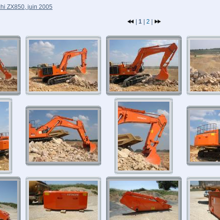
hi ZX850, juin 2005
|
1
|
2
|