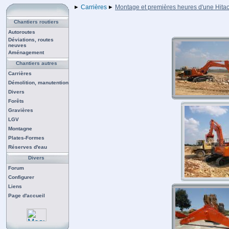
Carrières
Montage et premières heures d'une Hitac
Chantiers routiers
Autoroutes
Déviations, routes
neuves
Aménagement
Chantiers autres
Carrières
Démolition, manutention
Divers
Forêts
Gravières
LGV
Montagne
Plates-Formes
Réserves d'eau
Divers
Forum
Configurer
Liens
Page d'accueil